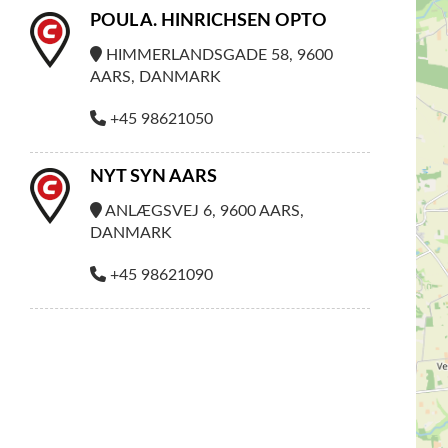
POUL A. HINRICHSEN OPTO
HIMMERLANDSGADE 58, 9600
AARS, DANMARK
+45 98621050
NYT SYN AARS
ANLÆGSVEJ 6, 9600 AARS,
DANMARK
+45 98621090