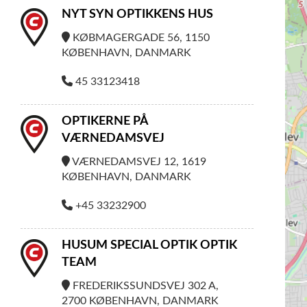
NYT SYN OPTIKKENS HUS
KØBMAGERGADE 56, 1150
KØBENHAVN, DANMARK
45 33123418
OPTIKERNE PÅ
VÆRNEDAMSVEJ
VÆRNEDAMSVEJ 12, 1619
KØBENHAVN, DANMARK
+45 33232900
HUSUM SPECIAL OPTIK OPTIK
TEAM
FREDERIKSSUNDSVEJ 302 A,
2700 KØBENHAVN, DANMARK