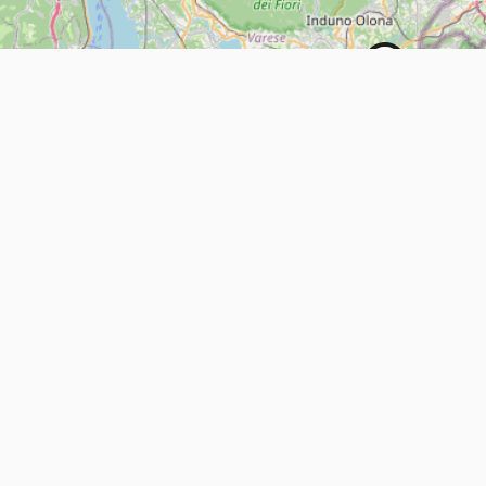
7
5
4
4
6
2