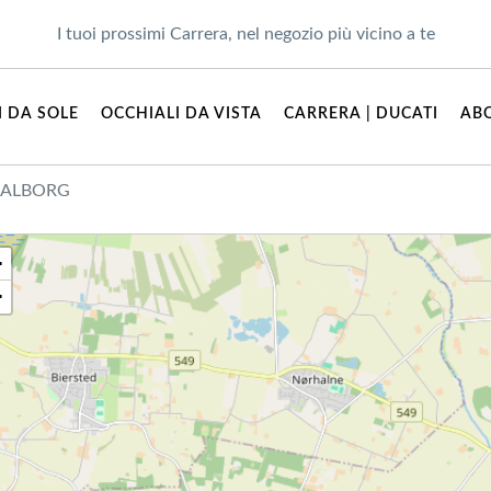
I tuoi prossimi Carrera, nel negozio più vicino a te
I DA SOLE
OCCHIALI DA VISTA
CARRERA | DUCATI
AB
 AALBORG
+
−