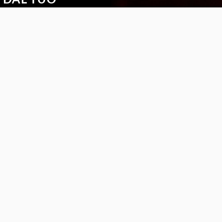
do vuoi con il nuovo
app Safilo VTO
S
SEGUICI
cesso e Garanzie legali