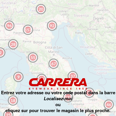
20
96
92
157
28
2
55
67
37
9
13
Entrez votre adresse ou votre code postal dans la barre
33
Localisez-moi
135
18
ou
46
cliquez sur
pour trouver le magasin le plus proche.
25