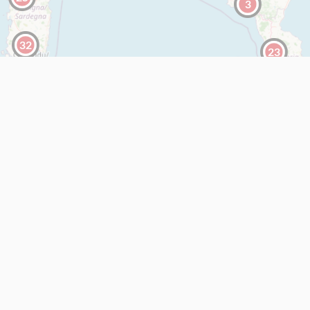
3
32
23
53
56